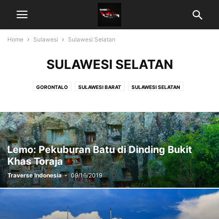
Home
Sulawesi
Sulawesi Selatan
SULAWESI SELATAN
GORONTALO
SULAWESI BARAT
SULAWESI SELATAN
SULAWESI TENGAH
SULAWESI TENGGARA
SULAWESI UTARA
Lemo: Pekuburan Batu di Dinding Bukit
Khas Toraja
Traverse Indonesia
-
09/16/2019