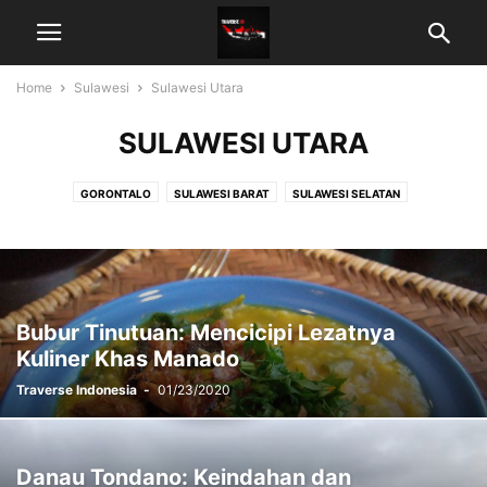
Home
Sulawesi
Sulawesi Utara
SULAWESI UTARA
GORONTALO
SULAWESI BARAT
SULAWESI SELATAN
SULAWESI TENGAH
SULAWESI TENGGARA
SULAWESI UTARA
Bubur Tinutuan: Mencicipi Lezatnya
Kuliner Khas Manado
Traverse Indonesia
-
01/23/2020
Danau Tondano: Keindahan dan