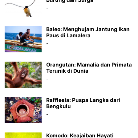
Burung dari Surga
-
Baleo: Menghujam Jantung Ikan
Paus di Lamalera
-
Orangutan: Mamalia dan Primata
Terunik di Dunia
-
Rafflesia: Puspa Langka dari
Bengkulu
-
Komodo: Keajaiban Hayati