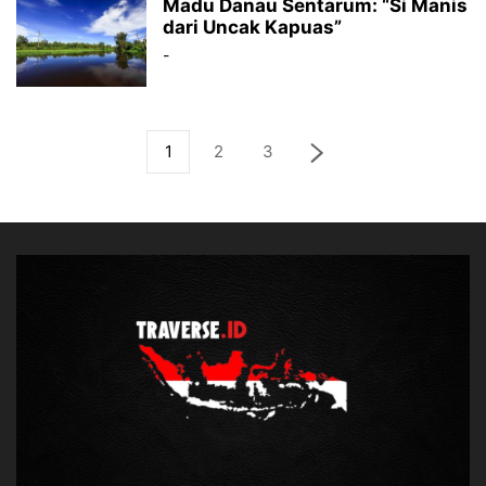
Madu Danau Sentarum: “Si Manis
dari Uncak Kapuas”
-
1
2
3