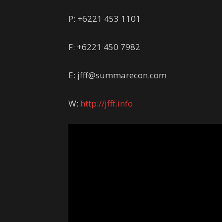
P: +6221 453 1101
F: +6221 450 7982
E: jfff@summarecon.com
W:
http://jfff.info