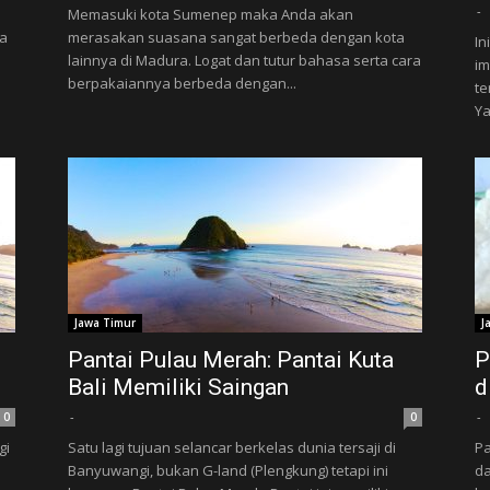
-
Memasuki kota Sumenep maka Anda akan
na
merasakan suasana sangat berbeda dengan kota
In
lainnya di Madura. Logat dan tutur bahasa serta cara
im
berpakaiannya berbeda dengan...
te
Ya
Jawa Timur
J
Pantai Pulau Merah: Pantai Kuta
P
Bali Memiliki Saingan
d
-
-
0
0
gi
Satu lagi tujuan selancar berkelas dunia tersaji di
P
Banyuwangi, bukan G-land (Plengkung) tetapi ini
da