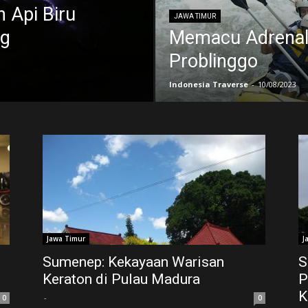
 Api Biru
JAWA TIMUR
ng
Memacu Adrenali
Problinggo
Indonesia Traverse
-
10/08/2023
Jawa Timur
J
Sumenep: Kekayaan Warisan
S
Keraton di Pulau Madura
P
K
-
0
0