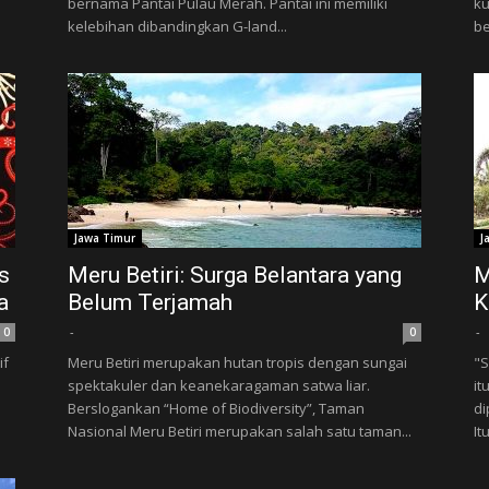
n
bernama Pantai Pulau Merah. Pantai ini memiliki
ku
kelebihan dibandingkan G-land...
be
Jawa Timur
J
s
Meru Betiri: Surga Belantara yang
M
a
Belum Terjamah
K
-
-
0
0
if
Meru Betiri merupakan hutan tropis dengan sungai
"S
spektakuler dan keanekaragaman satwa liar.
it
Berslogankan “Home of Biodiversity”, Taman
di
Nasional Meru Betiri merupakan salah satu taman...
It