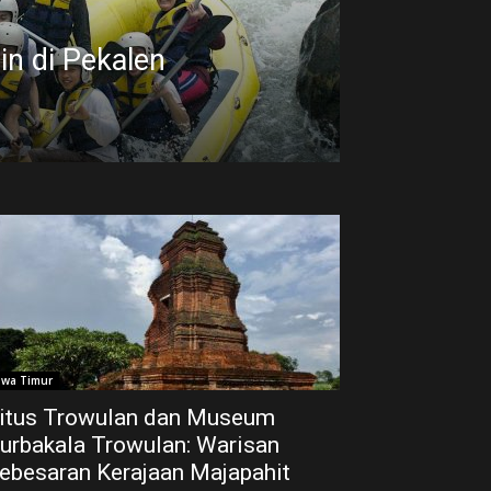
n di Pekalen
awa Timur
itus Trowulan dan Museum
urbakala Trowulan: Warisan
ebesaran Kerajaan Majapahit