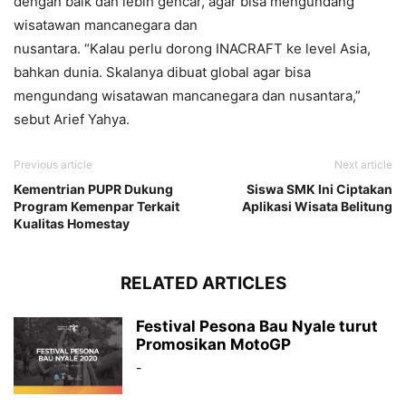
dengan baik dan lebih gencar, agar bisa mengundang
wisatawan mancanegara dan
nusantara. “Kalau perlu dorong INACRAFT ke level Asia,
bahkan dunia. Skalanya dibuat global agar bisa
mengundang wisatawan mancanegara dan nusantara,”
sebut Arief Yahya.
Previous article
Next article
Kementrian PUPR Dukung
Siswa SMK Ini Ciptakan
Program Kemenpar Terkait
Aplikasi Wisata Belitung
Kualitas Homestay
RELATED ARTICLES
Festival Pesona Bau Nyale turut
Promosikan MotoGP
-