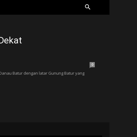
 Dekat
0
r Danau Batur dengan latar Gunung Batur yang