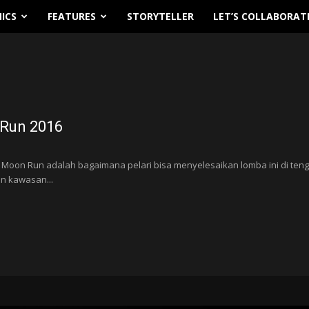
ICS
FEATURES
STORYTELLER
LET’S COLLABORAT
 Run 2016
n Moon Run adalah bagaimana pelari bisa menyelesaikan lomba ini di te
an kawasan...