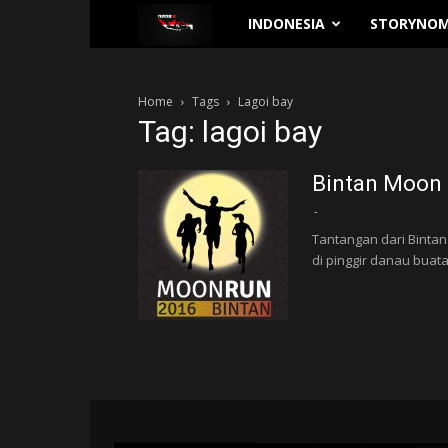
Traverse.id
INDONESIA
STORYNOM
Home
Tags
Lagoi bay
Tag: lagoi bay
Bintan Moon
-
Tantangan dari Binta
di pinggir danau buat