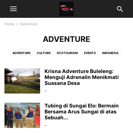
Home
Adventure
ADVENTURE
ADVENTURE
CULTURE
ECOTOURISM
EVENTS
INDONESIA
NATURE
NEWS
PHOTOSTORY
REVIEWS
SENSORY
SPORT TOURISM
STORYTELLER
URBAN
Krisna Adventure Buleleng:
Menguji Adrenalin Menikmati
Suasana Desa
-
Tubing di Sungai Elo: Bermain
Bersama Arus Sungai di atas
Sebuah...
-