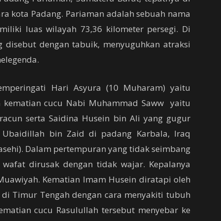
utara kota Padang. Pariaman adalah sebuah nama
miliki luas wilayah 73,36 kilometer persegi. Di
g disebut dengan tabuik, menyuguhkan atraksi
melegenda.
emperingati Hari Asyura (10 Muharam) yaitu
n kematian cucu Nabi Muhammad Saww yaitu
racun serta Saidina Husein bin Ali yang gugur
baidillah bin Zaid di padang Karbala, Iraq
asehi). Dalam pertempuran yang tidak seimbang
wafat dirusak dengan tidak wajar. Kepalanya
Muawiyah. Kematian Imam Husein diratapi oleh
di Timur Tengah dengan cara menyakiti tubuh
ematian cucu Rasulullah tersebut menyebar ke