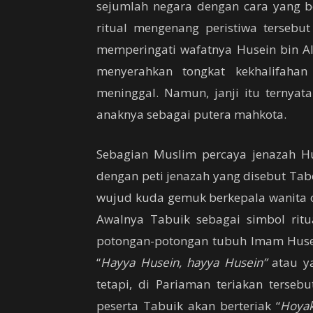
sejumlah negara dengan cara yang be
ritual mengenang peristiwa tersebu
memperingati wafatnya Husein bin A
menyerahkan tongkat kekhalifaha
meninggal. Namun, janji itu ternyat
anaknya sebagai putera mahkota.
Sebagian Muslim percaya jenazah H
dengan peti jenazah yang disebut Ta
wujud kuda gemuk berkepala wanita 
Awalnya Tabuik sebagai simbol rit
potongan-potongan tubuh Imam Husein
“
Hayya Husein, hayya Husein”
atau y
tetapi, di Pariaman teriakan terse
peserta Tabuik akan berteriak “
Hoyak