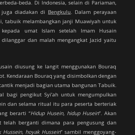
rbeda-beda. Di Indonesia, selain di Pariaman,
t juga diadakan di
Bengkulu
. Dalam perayaan
li, tabuik melambangkan janji Muawiyah untuk
n kepada umat Islam setelah Imam Husain
a dilanggar dan malah mengangkat Jazid yaitu
usain diusung ke langit menggunakan Bouraq
bot. Kendaraan Bouraq yang disimbolkan dengan
cantik menjadi bagian utama bangunan Tabuik.
ual bagi pengikut Syi’ah untuk mengumpulkan
 dan selama ritual itu para peserta berteriak
ang berarti “
Hidup Husein, hidup Husein
”. Akan
but telah berganti dimana para pengusung dan
 Hussein, hoyak Hussein
” sambil menggoyang-