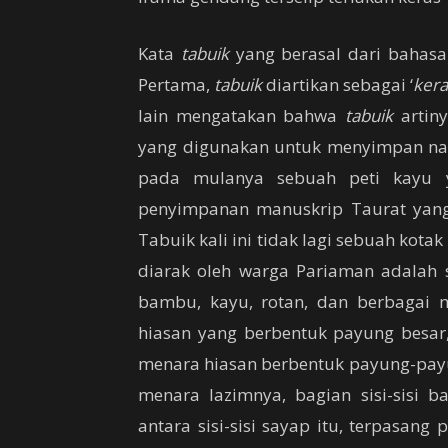
Kata
tabuik
yang berasal dari bahas
Pertama,
tabuik
diartikan sebagai ‘
kera
lain mengatakan bahwa
tabuik
artin
yang digunakan untuk menyimpan nask
pada mulanya sebuah peti kayu y
penyimpanan manuskrip Taurat yang 
Tabuik kali ini tidak lagi sebuah kota
diarak oleh warga Pariaman adalah s
bambu, kayu, rotan, dan berbagai
hiasan yang berbentuk payung besar,
menara hiasan berbentuk payung-payun
menara lazimnya, bagian sisi-sisi
antara sisi-sisi sayap itu, terpasan