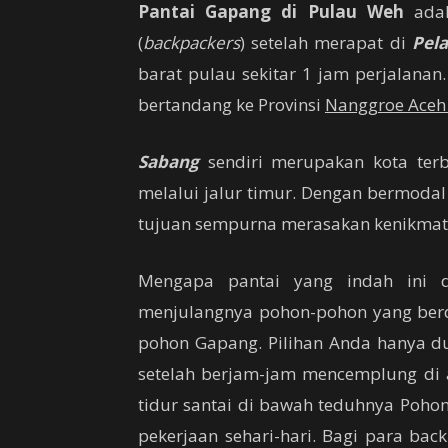
Pantai Gapang di Pulau Weh
adal
(
backpackers
) setelah merapat di
Pel
barat pulau sekitar 1 jam perjalanan.
bertandang ke Provinsi
Nanggroe Aceh
Sabang
sendiri merupakan kota terb
melalui jalur timur. Dengan bermoda
tujuan sempurna merasakan kenikmatan 
Mengapa pantai yang indah ini d
menjulangnya pohon-pohon yang berdi
pohon Gapang. Pilihan Anda hanya du
setelah berjam-jam mencemplung di a
tidur santai di bawah teduhnya Poho
pekerjaan sehari-hari. Bagi para back