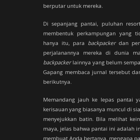
berputar untuk mereka.
Di sepanjang pantai, puluhan res
membentuk perkampungan yang tid
hanya itu, para
backpacker
dan pen
perjalanannya mereka di dunia ma
backpacker
lainnya yang belum sempat
Gapang membaca jurnal tersebut da
berikutnya.
Memandang jauh ke lepas pantai y
kerisauan yang biasanya muncul di si
menyejukkan batin. Bila melihat ke
maya, jelas bahwa pantai ini adalah i
membuat Anda bertanya, mengapa pant