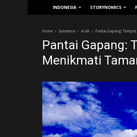
Traverse.id
INDONESIA
STORYNOMICS
Home
Sumatera
Aceh
Pantai Gapang: Tempat
Pantai Gapang: 
Menikmati Taman