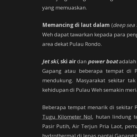
yang memuaskan.
Memancing di laut dalam
(
deep sea f
Weh dapat tawarkan kepada para pengun
area dekat Pulau Rondo.
Jet ski
, ski air
dan
power boat
adalah 
Gapang atau beberapa tempat di 
mendukung. Masyarakat sekitar ta
kehidupan di Pulau Weh semakin meria
Beberapa tempat menarik di sekitar 
Tugu Kilometer Nol
, hutan lindung
Pasir Putih, Air Terjun Pria Laot, pe
hydrothermal di lepas pantai Gapang 