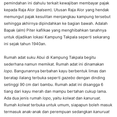
pemindahan ini dahulu terkait kewajiban membayar pajak
kepada Raja Alor (
balsem
). Utusan Raja Alor yang hendak
memungut pajak kesulitan menjangkau kampung tersebut
sehingga akhirnya dipindahkan ke bagian bawah. Adalah
Bapak (alm) Piter kafilkae yang menghibahkan tanahnya
untuk dijadikan lokasi Kampung Takpala seperti sekarang
ini sejak tahun 1940an.
Rumah adat suku Abui di Kampung Takpala begitu
sederhana namun memikat. Rumah adat ini dinamakan
lopo
. Bangunannya berbahan kayu berbentuk limas dan
beratap ilalang terbuka seperti
gazebo
dengan dinding
setinggi 90 cm dari bambu. Rumah adat ini disangga 6
tiang dari kayu merah dan mampu bertahan cukup lama.
Ada dua jenis rumah
lopo
, yaitu
kolwat
dan
kanuruat
.
Rumah
kolwat
terbuka untuk umum, siapapun boleh masuk
termasuk anak-anak dan perempuan sedangkan
kanuruat