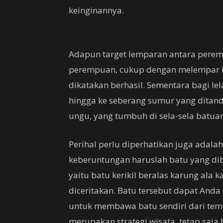
keinginannya.
Adapun target lemparan antara peremp
perempuan, cukup dengan melempar ba
dikatakan berhasil. Sementara bagi lela
hingga ke seberang sumur yang dita
ungu, yang tumbuh di sela-sela batuan
Perihal perlu diperhatikan juga ada
keberuntungan haruslah batu yang dibe
yaitu batu kerikil beralas karung ala 
diceritakan. Batu tersebut dapat Anda b
untuk membawa batu sendiri dari tempat
merupakan strategi wisata, tetap saja