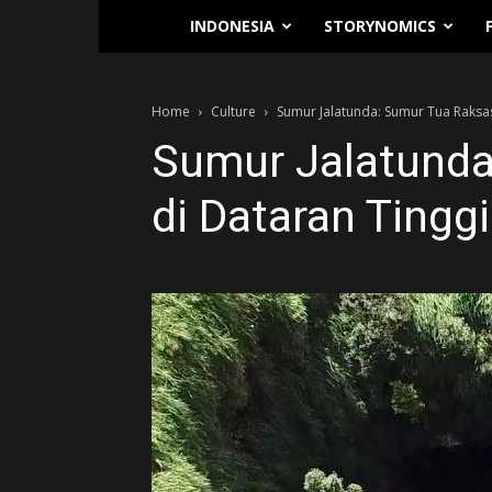
Traverse.id
INDONESIA
STORYNOMICS
Home
Culture
Sumur Jalatunda: Sumur Tua Raksas
Sumur Jalatunda
di Dataran Tingg