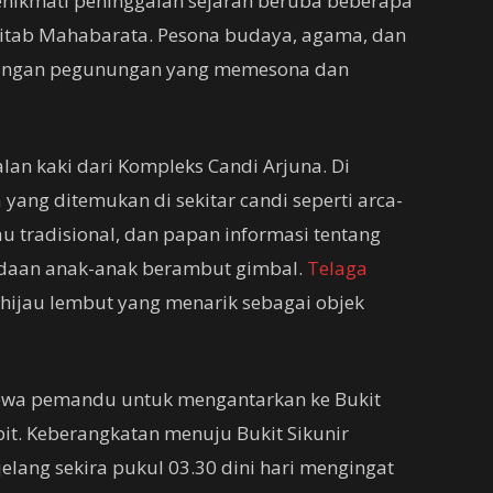
nikmati peninggalan sejarah beruba beberapa
Kitab Mahabarata. Pesona budaya, agama, dan
ndangan pegunungan yang memesona dan
an kaki dari Kompleks Candi Arjuna. Di
ang ditemukan di sekitar candi seperti arca-
tau tradisional, dan papan informasi tentang
adaan anak-anak berambut gimbal.
Telaga
hijau lembut yang menarik sebagai objek
yewa pemandu untuk mengantarkan ke Bukit
it. Keberangkatan menuju Bukit Sikunir
lang sekira pukul 03.30 dini hari mengingat