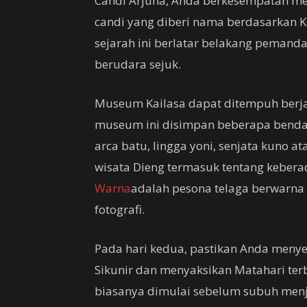
Candi Arjuna, Anda berkesempatan me
candi yang diberi nama berdasarkan 
sejarah ini berlatar belakang pema
berudara sejuk.
Museum Kailasa dapat ditempuh berjal
museum ini disimpan beberapa benda y
arca batu, lingga yoni, senjata kuno a
wisata Dieng termasuk tentang keber
Warna
adalah pesona telaga berwarna 
fotografi.
Pada hari kedua, pastikan Anda men
Sikunir dan menyaksikan Matahari terb
biasanya dimulai sebelum subuh menje