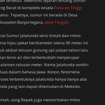
ak tersebut. Sekelumit sejarah tentang Sumur
ing Barat di kompleks wisata
Dataran Tinggi
ahui. Tepatnya, sumur ini berada di Desa
Kabupaten Banjarnegara,
Jawa Tengah
.
sal Sumur Jalatunda versi ilmiah dan mitos.
a hijau pekat berdiameter sekira 90 meter ini
k akibat letusan gunung api jutaan tahun lalu.
n terisi air dan terbentuklah menyerupai
laman ratusan meter. Nama Jalatunda sendiri
 luas dalam bahasa Jawa. Konon, fenomena
proses terbentuknya Jalatunda hanya hanya ada
tunda yang lain dapat ditemukan di Meksiko.
lmiah, sang Bapak juga menceritakan mitos