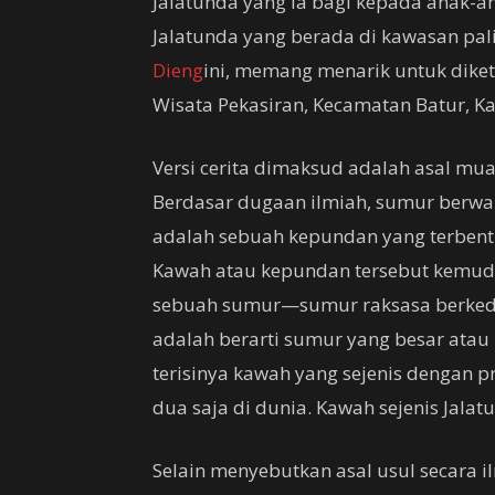
Jalatunda yang ia bagi kepada anak-an
Jalatunda yang berada di kawasan pal
Dieng
ini, memang menarik untuk diket
Wisata Pekasiran, Kecamatan Batur, 
Versi cerita dimaksud adalah asal mua
Berdasar dugaan ilmiah, sumur berwarn
adalah sebuah kepundan yang terbentu
Kawah atau kepundan tersebut kemudia
sebuah sumur—sumur raksasa berkeda
adalah berarti sumur yang besar atau
terisinya kawah yang sejenis dengan 
dua saja di dunia. Kawah sejenis Jala
Selain menyebutkan asal usul secara i