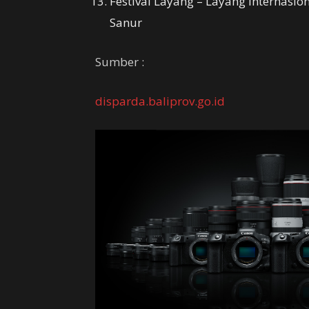
Festival Layang – Layang Internasio
Sanur
Sumber :
disparda.baliprov.go.id