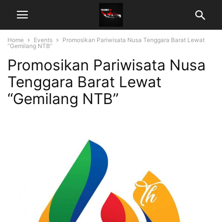
Home
Events
Promosikan Pariwisata Nusa Tenggara Barat Lewat
“Gemilang NTB”
Promosikan Pariwisata Nusa
Tenggara Barat Lewat
“Gemilang NTB”