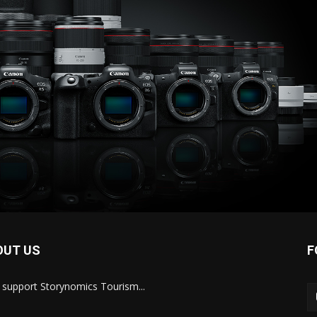
OUT US
F
s support Storynomics Tourism...