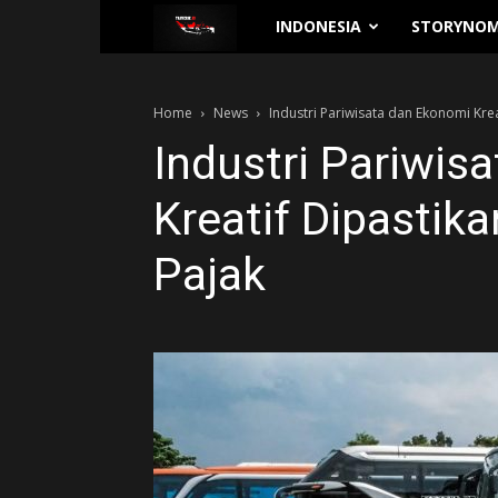
Traverse.id
INDONESIA
STORYNOM
Home
News
Industri Pariwisata dan Ekonomi Krea
Industri Pariwis
Kreatif Dipastik
Pajak