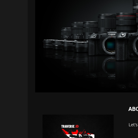
AB
Let’