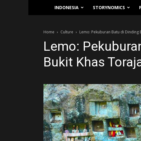
Traverse.id
INDONESIA
STORYNOMICS
Home
Culture
Lemo: Pekuburan Batu di Dinding B
Lemo: Pekuburan
Bukit Khas Toraj