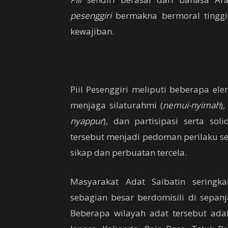
pesenggiri
bermakna bermoral tinggi, 
kewajiban.
Piil Pesenggiri meliputi beberapa el
menjaga silaturahmi (
nemui-nyimah
)
nyappur
)
,
dan partisipasi serta solid
tersebut menjadi pedoman perilaku se
sikap dan perbuatan tercela.
Masyarakat Adat Saibatin seringk
sebagian besar berdomisili di sepan
Beberapa wilayah adat tersebut ada