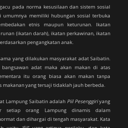
gacu pada norma kesusilaan dan sistem sosial
api umumnya memiliki hubungan sosial terbuka
mbedakan etnis maupun keturunan. Ikatan
unan (ikatan darah), ikatan perkawinan, ikatan
berdasarkan pengangkatan anak.
sama yang dilakukan masyarakat adat Saibatin.
n bangsawan adat maka akan makan di atas
Sementara itu orang biasa akan makan tanpa
makanan yang tersaji tidaklah jauh berbeda.
at Lampung Saibatin adalah
Piil Pesenggiri
yang
ar setiap orang Lampung dinamis dalam
hormat dan dihargai di tengah masyarakat. Kata
ab yaitu
‘fiil’ yang
artinya perilaku, dan kata