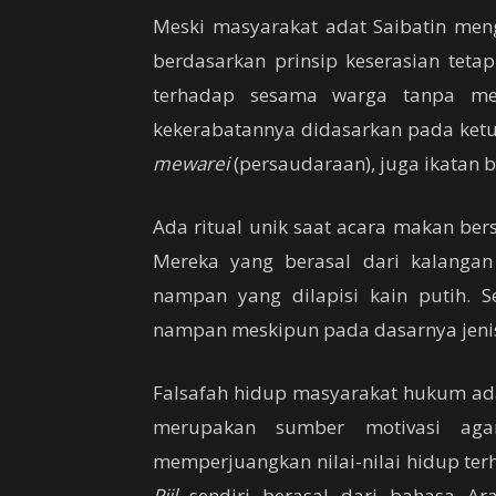
Meski masyarakat adat Saibatin men
berdasarkan prinsip keserasian tet
terhadap sesama warga tanpa me
kekerabatannya didasarkan pada ketur
mewarei
(persaudaraan), juga ikatan 
Ada ritual unik saat acara makan ber
Mereka yang berasal dari kalanga
nampan yang dilapisi kain putih. 
nampan meskipun pada dasarnya jenis 
Falsafah hidup masyarakat hukum ad
merupakan sumber motivasi ag
memperjuangkan nilai-nilai hidup ter
Piil
sendiri berasal dari bahasa Ar