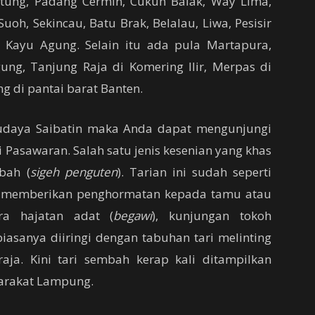
Betung, Padang Cermin, Cukuh Balak, Way Lima,
oh, Sekincau, Batu Brak, Belalau, Liwa, Pesisir
 Kayu Agung. Selain itu ada pula Martapura,
ng, Tanjung Raja di Komering Ilir, Merpas di
g di pantai barat Banten.
udaya Saibatin maka Anda dapat mengunjungi
i Pasawaran. Salah satu jenis kesenian yang khas
bah (
sigeh penguten
). Tarian ini sudah seperti
an memberikan penghormatan kepada tamu atau
a hajatan adat (
begawi
), kunjungan tokoh
 biasanya diiringi dengan tabuhan tari melinting
ja. Kini tari sembah kerap kali ditampilkan
arakat Lampung.