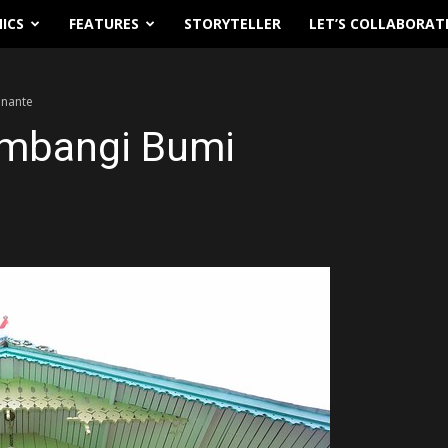
ICS
FEATURES
STORYTELLER
LET’S COLLABORAT
anante
mbangi Bumi