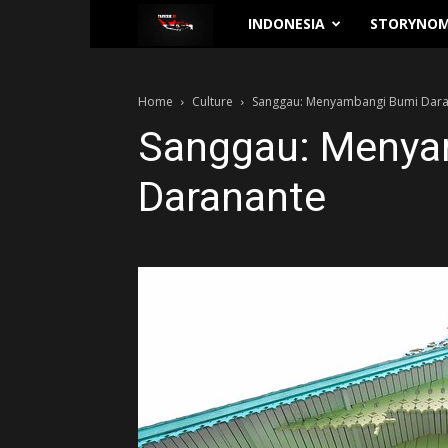
Traverse.id
INDONESIA
STORYNOM
Home
Culture
Sanggau: Menyambangi Bumi Dar
Sanggau: Menya
Daranante