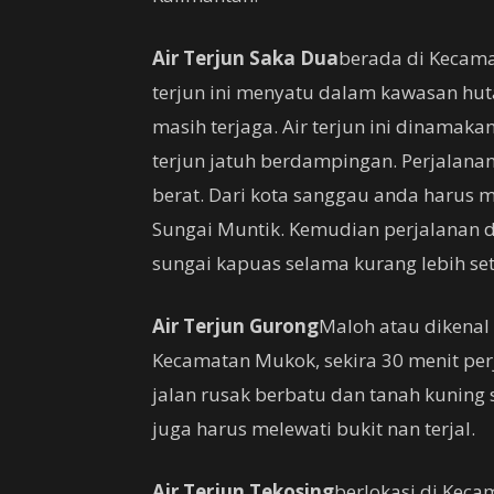
Air Terjun Saka Dua
berada di Kecama
terjun ini menyatu dalam kawasan hut
masih terjaga. Air terjun ini dinamaka
terjun jatuh berdampingan. Perjalan
berat. Dari kota sanggau anda harus 
Sungai Muntik. Kemudian perjalanan 
sungai kapuas selama kurang lebih se
Air Terjun Gurong
Maloh atau dikenal
Kecamatan Mukok, sekira 30 menit per
jalan rusak berbatu dan tanah kuning s
juga harus melewati bukit nan terjal.
Air Terjun Tekosing
berlokasi di Keca