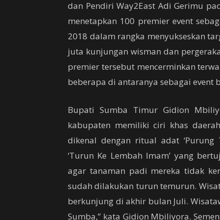
dan Pendiri Way2East Adi Gerimu pa
menetapkan 100 premier event sebaga
2018 dalam rangka menyukseskan targ
juta kunjungan wisman dan pergerakan
premier tersebut mencerminkan terwaki
beberapa di antaranya sebagai event b
Bupati Sumba Timur Gidion Mbiliy
kabupaten memiliki ciri khas daer
dikenal dengan ritual adat ‘Purung 
‘Turun Ke Lembah Imam’ yang bertuj
agar tanaman padi mereka tidak keri
sudah dilakukan turun temurun. Wisat
berkunjung di akhir bulan Juli. Wisa
Sumba,” kata Gidion Mbiliyora. Sement