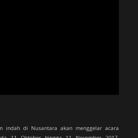
an indah di Nusantara akan menggelar acara
ada 11 Oktober hingga 11 November 2017.