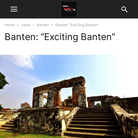
Home
Jawa
Banten
Banten: “Exciting Banten”
Banten: “Exciting Banten”