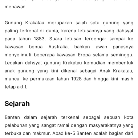
menawan.
Gunung Krakatau merupakan salah satu gunung yang
paling terkenal di dunia, karena letusannya yang dahsyat
pada tahun 1883. Suara letusan terdengar sampai ke
kawasan benua Australia, bahkan awan panasnya
menyelimuti beberapa kawasan Eropa selama seminggu.
Ledakan dahsyat gunung Krakatau kemudian membentuk
anak gunung yang kini dikenal sebagai Anak Krakatau,
muncul ke permukaan tahun 1928 dan hingga kini masih
tetap aktif.
Sejarah
Banten dalam sejarah terkenal sebagai sebuah kota
pelabuhan yang sangat ramai dengan masyarakatnya yang
terbuka dan makmur. Abad ke-5 Banten adalah bagian dari