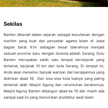
Sekilas
Banten dikenali dalam sejarah sebagai kesultanan dengan
maritim yang kuat dan penyebar agama Islam di Jawa
bagian barat. Kini sebagian besar daerahnya menjadi
sebuah provinsi baru dengan ibukota adalah Serang. Dulu
Banten merupakan salah satu tempat bersejarah yang
terkenal, berjarak 10 km dari kota Serang. Di tempat ini,
Anda akan menemui banyak warisan dari kerajaannya yang
didirikan abad 16. Dari sisa-sisa kota tuanya yang paling
terkenal ialah Masjid Agung dan reruntuhan keratonnya.
Masjid Agung Banten dibangun abad ke-16 dan masih ada
sampai saat ini yang mencirikan arsitektur awal Islam.