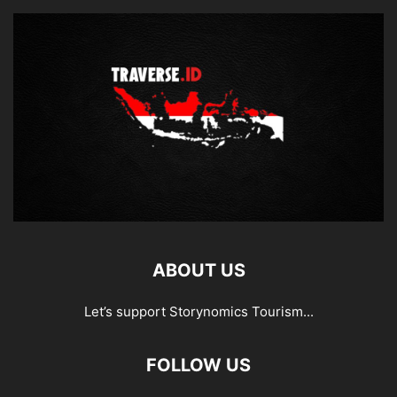
ABOUT US
Let’s support Storynomics Tourism...
FOLLOW US