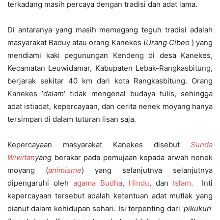
terkadang masih percaya dengan tradisi dan adat lama.
Di antaranya yang masih memegang teguh tradisi adalah
masyarakat Baduy atau orang Kanekes (
Urang Cibeo
) yang
mendiami kaki pegunungan Kendeng di desa Kanekes,
Kecamatan Leuwidamar, Kabupaten Lebak-Rangkasbitung,
berjarak sekitar 40 km dari kota Rangkasbitung. Orang
Kanekes ‘
dalam
‘ tidak mengenal budaya tulis, sehingga
adat istiadat, kepercayaan, dan cerita nenek moyang hanya
tersimpan di dalam tuturan lisan saja.
Kepercayaan masyarakat Kanekes disebut
Sunda
Wiwitan
yang
berakar pada pemujaan kepada arwah nenek
moyang (
animisme
) yang selanjutnya selanjutnya
dipengaruhi oleh
agama Budha
,
Hindu
, dan
Islam
. Inti
kepercayaan tersebut adalah ketentuan adat mutlak yang
dianut dalam kehidupan sehari. Isi terpenting dari ‘
pikukuh
‘