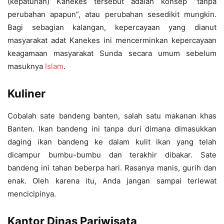
(kepatuhan) Kanekes tersebut adalah konsep “tanpa
perubahan apapun”, atau perubahan sesedikit mungkin.
Bagi sebagian kalangan, kepercayaan yang dianut
masyarakat adat Kanekes ini mencerminkan kepercayaan
keagamaan masyarakat Sunda secara umum sebelum
masuknya
Islam
.
Kuliner
Cobalah sate bandeng banten, salah satu makanan khas
Banten. Ikan bandeng ini tanpa duri dimana dimasukkan
daging ikan bandeng ke dalam kulit ikan yang telah
dicampur bumbu-bumbu dan terakhir dibakar. Sate
bandeng ini tahan beberpa hari. Rasanya manis, gurih dan
enak. Oleh karena itu, Anda jangan sampai terlewat
mencicipinya.
Kantor Dinas Pariwisata