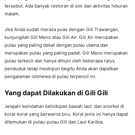
tersebut. Ada banyak restoran di sini dan aktivitas hiburan
malam.
Jika Anda sudah merasa puas dengan Gili Trawangan,
kunjungilah Gili Meno atau Gili Air. Gili Air merupakan
pulau yang paling dekat dengan pulau utama dan
merupakan pulau yang paling padat. Gili Meno merupakan
pulau terkecil dan hanya dihuni oleh beberapa ratus
penduduk tetap meskipun begitu Anda akan dapatkan
pengalaman istimewa di pulau terpencil ini.
Yang dapat Dilakukan di Gili Gili
Jelajahi keindahan kehidupan bawah laut dan
snorkel
di
koral-koral yang berwarna biru. Koral jenis ini hanya dapat
ditemukan di pulau-pulau Gili dan Laut Karibia.