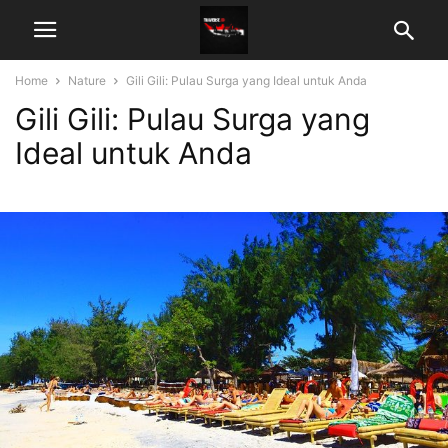
Home
Nature
Gili Gili: Pulau Surga yang Ideal untuk Anda
Gili Gili: Pulau Surga yang
Ideal untuk Anda