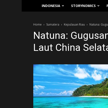
Traverse.id
INDONESIA
STORYNOMICS
Home
Sumatera
Kepulauan Riau
Natuna: Gugus
Natuna: Gugusan
Laut China Selat