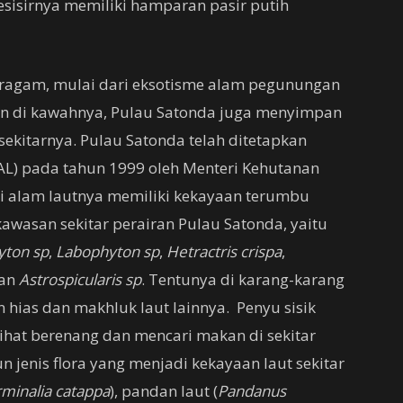
esisirnya memiliki hamparan pasir putih
beragam, mulai dari eksotisme alam pegunungan
sin di kawahnya, Pulau Satonda juga menyimpan
ekitarnya. Pulau Satonda telah ditetapkan
L) pada tahun 1999 oleh Menteri Kehutanan
si alam lautnya memiliki kekayaan terumbu
kawasan sekitar perairan Pulau Satonda, yaitu
yton sp
,
Labophyton sp
,
Hetractris crispa
,
dan
Astrospicularis sp
. Tentunya di karang-karang
n hias dan makhluk laut lainnya. Penyu sisik
rlihat berenang dan mencari makan di sekitar
jenis flora yang menjadi kekayaan laut sekitar
minalia catappa
), pandan laut (
Pandanus