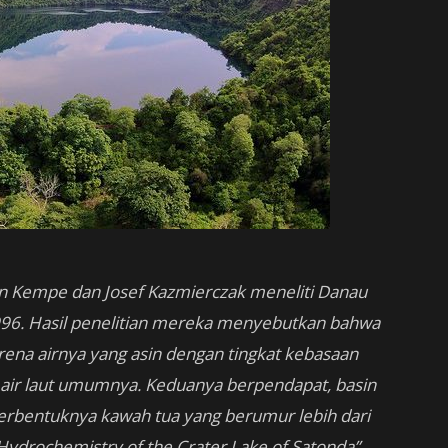
 Kempe dan Josef Kazmierczak meneliti Danau
996. Hasil penelitian mereka menyebutkan bahwa
ena airnya yang asin dengan tingkat kebasaan
an air laut umumnya. Keduanya berpendapat, basin
rbentuknya kawah tua yang berumur lebih dari
 Hydrochemistry of the Crater Lake of Satonda”,