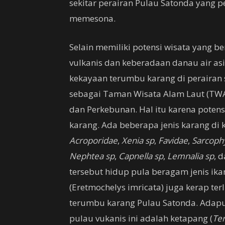
sekitar perairan Pulau Satonda yang p
memesona.
Selain memiliki potensi wisata yang 
vulkanis dan keberadaan danau air a
kekayaan terumbu karang di perairan s
sebagai Taman Wisata Alam Laut (TWA
dan Perkebunan. Hal itu karena poten
karang. Ada beberapa jenis karang di 
Acroporidae
,
Xenia sp
,
Favidae
,
Sarcoph
Nephtea sp
,
Capnella sp
,
Lemnalia sp
, 
tersebut hidup pula beragam jenis ika
(Eretmochelys imricata) juga kerap te
terumbu karang Pulau Satonda. Adapun 
pulau vukanis ini adalah ketapang (
Ter