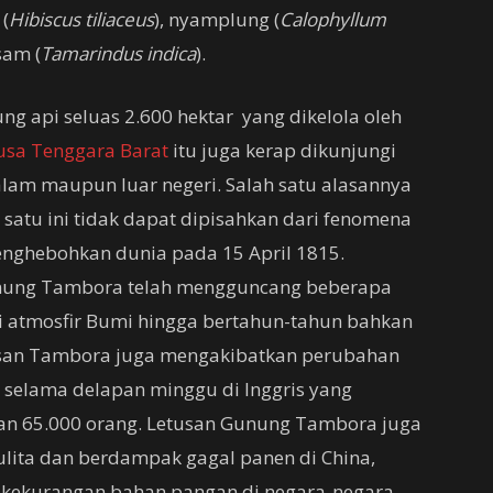
 (
Hibiscus tiliaceus
), nyamplung (
Calophyllum
sam (
Tamarindus indica
).
ng api seluas 2.600 hektar yang dikelola oleh
sa Tenggara Barat
itu juga kerap dikunjungi
alam maupun luar negeri. Salah satu alasannya
satu ini tidak dapat dipisahkan dari fenomena
ghebohkan dunia pada 15 April 1815.
unung Tambora telah mengguncang beberapa
 atmosfir Bumi hingga bertahun-tahun bahkan
etusan Tambora juga mengakibatkan perubahan
i selama delapan minggu di Inggris yang
an 65.000 orang. Letusan Gunung Tambora juga
lita dan berdampak gagal panen di China,
 kekurangan bahan pangan di negara-negara