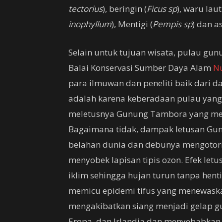
tectorius
), beringin (
Ficus sp
), waru laut
inophyllum
), Mentigi (
Pempis sp
) dan a
Selain untuk tujuan wisata, pulau gunu
Balai Konservasi Sumber Daya Alam
Nu
para ilmuwan dan peneliti baik dari d
adalah karena keberadaan pulau yang 
meletusnya Gunung Tambora yang men
Bagaimana tidak, dampak letusan G
belahan dunia dan debunya mengotori
menyobek lapisan tipis ozon. Efek l
iklim sehingga hujan turun tanpa hent
memicu epidemi tifus yang menewask
mengakibatkan siang menjadi gelap gu
Eropa, dan Irlandia dan menyebabkan