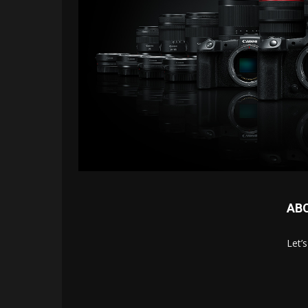
AB
Let’