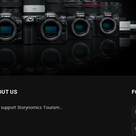
OUT US
F
s support Storynomics Tourism...