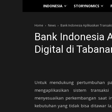
Traverse.id
INDONESIA
STORYNOMICS
Home
News
Bank Indonesia Aplikasikan Transaksi
Bank Indonesia A
Digital di Tabana
Untuk mendukung pertumbuhan pari
mengaplikasikan sistem transaksi
menyesuaikan perkembangan saat ini
kebutuhan yang tidak bisa ditawar l