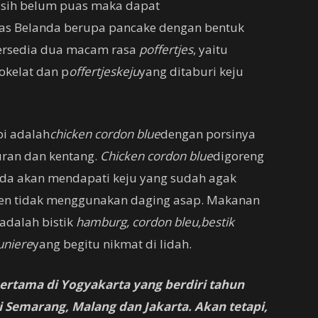
asih belum puas maka dapat
has Belanda berupa pancake dengan bentuk
 Tersedia dua macam rasa
poffertjes
, yaitu
okelat dan p
offertjes
keju
yang ditaburi keju
pi adalah
chicken cordon blue
dengan porsinya
uran dan kentang.
Chicken cordon blue
digoreng
nda akan mendapati keju yang sudah agak
Oen tidak menggunakan daging asap. Makanan
 adalah bistik
hamburg, cordon bleu,
bestik
niere
yang begitu nikmat di lidah.
ertama di Yogyakarta yang berdiri tahun
 Semarang, Malang dan Jakarta. Akan tetapi,