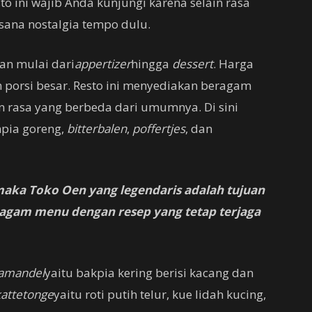
sto ini wajib Anda kunjungi karena selain rasa
sana nostalgia tempo dulu.
n mulai dari
appertizer
hingga
dessert
. Harga
porsi besar. Resto ini menyediakan beragam
n rasa yang berbeda dari umumnya. Di sini
mpia goreng,
bitterbalen
,
poffertjes
, dan
ka Toko Oen yang legendaris adalah tujuan
beragam menu dengan resep yang tetap terjaga
amandel
yaitu bakpia kering berisi kacang dan
kattetonge
yaitu roti putih telur, kue lidah kucing,