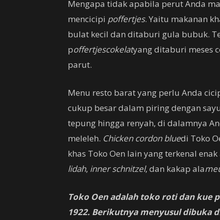
Mengapa tidak apabila perut Anda m
mencicipi
poffertjes
. Yaitu makanan k
bulat kecil dan ditaburi gula bubuk.
p
offertjes
cokelat
yang ditaburi meses c
parut.
Menu resto barat yang perlu Anda cici
cukup besar dalam piring dengan say
tepung hingga renyah, di dalamnya A
meleleh.
Chicken cordon blue
di Toko 
khas Toko Oen lain yang terkenal enak
lidah
,
inner schnitzel
, dan kakap ala
meu
Toko Oen adalah toko roti dan kue p
1922. Berikutnya menyusul dibuka di