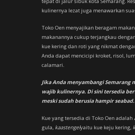
tepat di jalur sibuk kota Semarang. Re
kulinernya lezat juga menawarkan sua
Toko Oen menyajikan beragam makana
makanannya cukup terjangkau dengan 
kue kering dan roti yang nikmat denga
Anda dapat mencicipi kroket, risol, lu
calamari.
Jika Anda menyambangi Semarang ma
wajib kulinernya. Di sini tersedia 
meski sudah berusia hampir seabad.
Kue yang tersedia di Toko Oen adalah
gula,
kaastengel
yaitu kue keju kering,