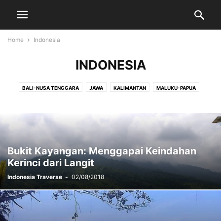
Home
Indonesia
INDONESIA
BALI-NUSA TENGGARA
JAWA
KALIMANTAN
MALUKU-PAPUA
SULAWESI
SUMATERA
Bukit Kayangan: Menggapai Keindahan
Kerinci dari Langit
Indonesia Traverse
-
02/08/2018