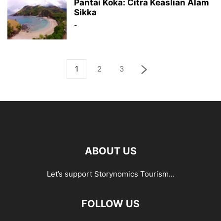
Pantai Koka: Citra Keaslian Alam
Sikka
-
1
2
3
ABOUT US
Let’s support Storynomics Tourism...
FOLLOW US