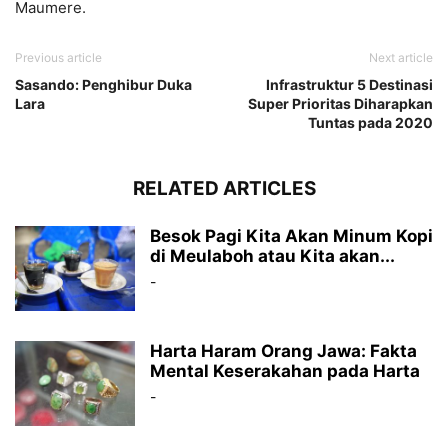
Maumere.
Previous article
Next article
Sasando: Penghibur Duka
Infrastruktur 5 Destinasi
Lara
Super Prioritas Diharapkan
Tuntas pada 2020
RELATED ARTICLES
Besok Pagi Kita Akan Minum Kopi
di Meulaboh atau Kita akan...
-
Harta Haram Orang Jawa: Fakta
Mental Keserakahan pada Harta
-