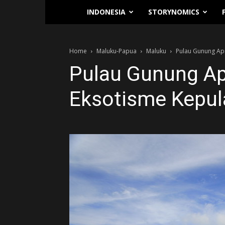
Traverse.id
INDONESIA
STORYNOMICS
Home
Maluku-Papua
Maluku
Pulau Gunung Api
Pulau Gunung Api
Eksotisme Kepu