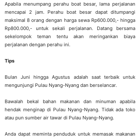
Apabila menumpang perahu boat besar, lama perjalanan
mencapai 2 jam. Perahu boat besar dapat ditumpangi
maksimal 8 orang dengan harga sewa Rp600.000,- hingga
Rp800.000,- untuk sekali perjalanan. Datang bersama
sekelompok teman tentu akan meringankan biaya
perjalanan dengan perahu ini.
Tips
Bulan Juni hingga Agustus adalah saat terbaik untuk
mengunjungi Pulau Nyang-Nyang dan berselancar.
Bawalah bekal bahan makanan dan minuman apabila
hendak menginap di Pulau Nyang-Nyang. Tidak ada toko
atau pun sumber air tawar di Pulau Nyang-Nyang.
Anda dapat meminta penduduk untuk memasak makanan