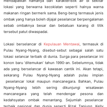
mendapatkan namanya dari karakteristik air di sekitar
lokasi yang berwarna kecoklatan seperti halnya warna
makanan ringan bermerk sama. Beng-beng termasuk jenis
ombak yang hanya boleh dijajal peselancar berpengalaman
sebab ombaknya besar dan bebatuan karang di titik
tersebut patut diwaspadai.
Lokasi berselancar di
Kepulauan Mentawai
, termasuk di
Pulau Nyang-Nyang, disebut-sebut sebagai salah satu
lokasi selancar terbaik di dunia. Surga para peselancar ini
konon baru ‘ditemukan’ tahun 1990-an. Sebelumnya, tidak
ada yang berselancar di kawasan cantik ini. Akan tetapi,
sekarang Pulau Nyang-Nyang adalah pulau impian
peselancar lokal maupun mancanegara. Bahkan, Pulau
Nyang-Nyang lebih sering dikunjungi wisatawan
mancanegara yang telah mendengar pesona dan
kedahsyatan ombak menantang. Sejumlah peselancar
terbaik nasional dan dunia seperti Rizal Tanjung, Kelly