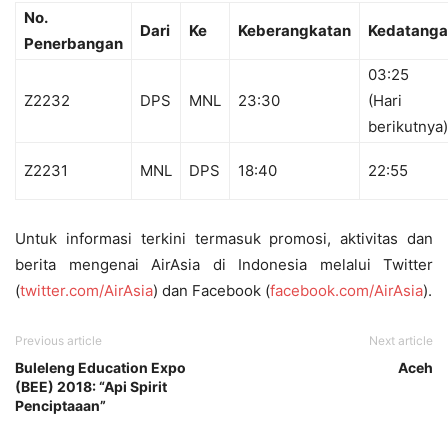
No.
Dari
Ke
Keberangkatan
Kedatang
Penerbangan
03:25
Z2232
DPS
MNL
23:30
(Hari
berikutnya)
Z2231
MNL
DPS
18:40
22:55
Untuk informasi terkini termasuk promosi, aktivitas dan
berita mengenai AirAsia di Indonesia melalui Twitter
(
twitter.com/AirAsia
) dan Facebook (
facebook.com/AirAsia
).
Previous article
Next article
Buleleng Education Expo
Aceh
(BEE) 2018: “Api Spirit
Penciptaaan”