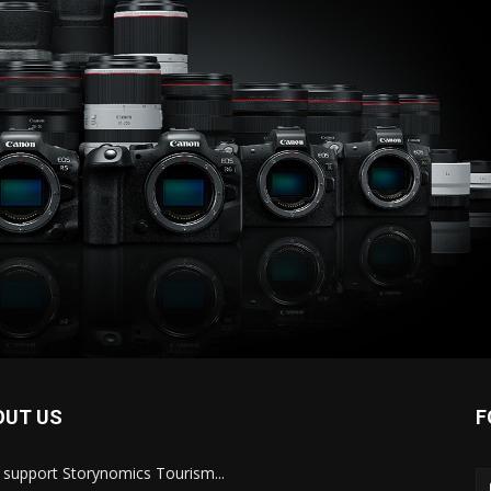
OUT US
F
s support Storynomics Tourism...