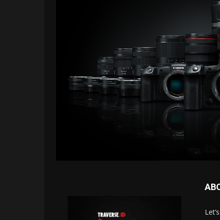
AB
Let’