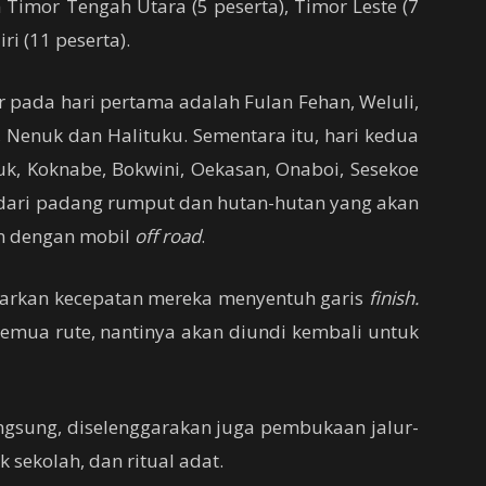
 Timor Tengah Utara (5 peserta), Timor Leste (7
ri (11 peserta).
lor pada hari pertama adalah Fulan Fehan, Weluli,
Nenuk dan Halituku. Sementara itu, hari kedua
uk, Koknabe, Bokwini, Oekasan, Onaboi, Sesekoe
 dari padang rumput dan hutan-hutan yang akan
n dengan mobil
off road
.
arkan kecepatan mereka menyentuh garis
finish.
semua rute, nantinya akan diundi kembali untuk
gsung, diselenggarakan juga pembukaan jalur-
k sekolah, dan ritual adat.