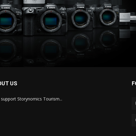
OUT US
F
s support Storynomics Tourism...