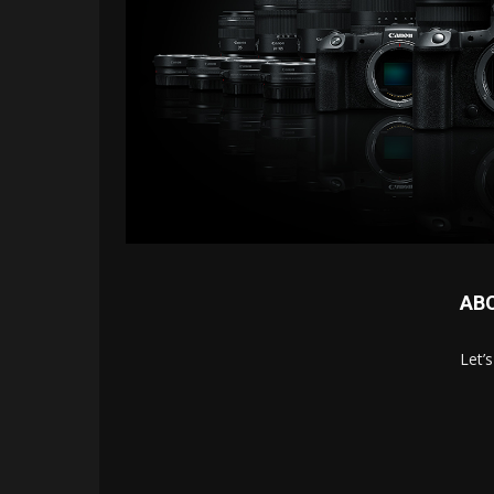
AB
Let’