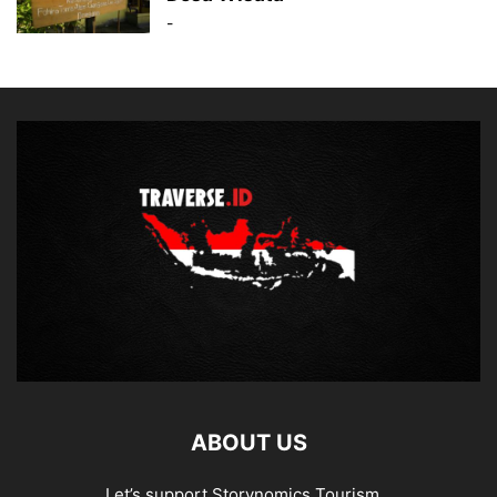
-
ABOUT US
Let’s support Storynomics Tourism...