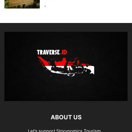
-
ABOUT US
Let’s support Storynomics Tourism...