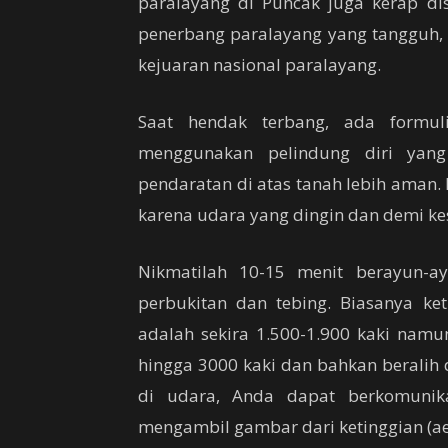
paralayang di Puncak juga kerap d
penerbang paralayang yang tangguh,
kejuaran nasional paralayang.
Saat hendak terbang, ada formul
menggunakan pelindung diri yang
pendaratan di atas tanah lebih aman
karena udara yang dingin dan demi k
Nikmatilah 10-15 menit berayun-a
perbukitan dan tebing. Biasanya k
adalah sekira 1.500-1.900 kaki namu
hingga 3000 kaki dan bahkan beralih 
di udara, Anda dapat berkomunika
mengambil gambar dari ketinggian (aer