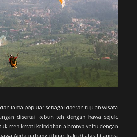
udah lama popular sebagai daerah tujuan wisata
ngan disertai kebun teh dengan hawa sejuk.
ntuk menikmati keindahan alamnya yaitu dengan
awa Anda terbang ribuan kaki di atas hijaunya