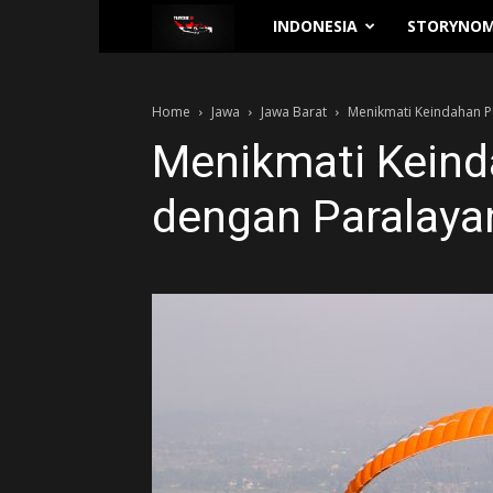
Traverse.id
INDONESIA
STORYNOM
Home
Jawa
Jawa Barat
Menikmati Keindahan 
Menikmati Kein
dengan Paralaya