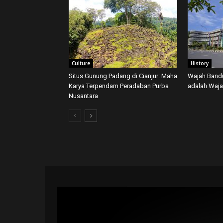
Culture
History
Situs Gunung Padang di Cianjur: Maha
Wajah Band
Karya Terpendam Peradaban Purba
adalah Waj
Nusantara