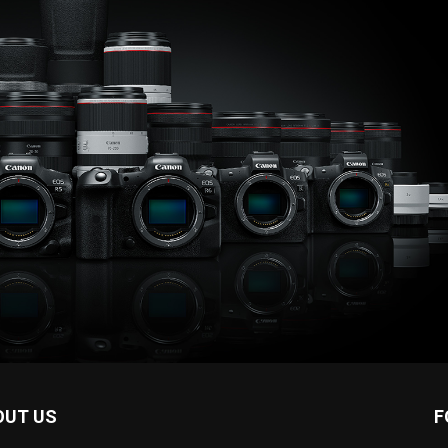
OUT US
F