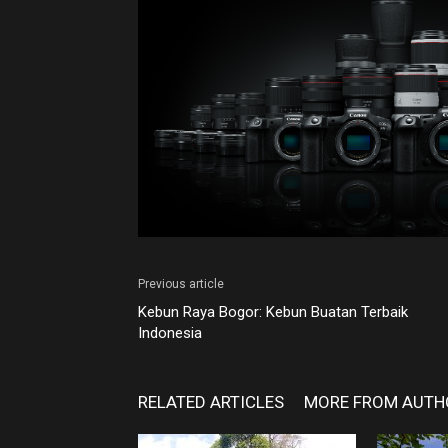
Previous article
Kebun Raya Bogor: Kebun Buatan Terbaik
Indonesia
RELATED ARTICLES
MORE FROM AUTH