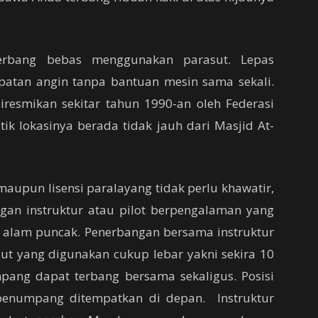
erbang bebas menggunakan parasut. Lepas
atan angin tanpa bantuan mesin sama sekali.
iresmikan sekitar tahun 1990-an oleh Federasi
titik lokasinya berada tidak jauh dari Masjid At-
aupun lisensi paralayang tidak perlu khawatir,
gan instruktur atau pilot berpengalaman yang
alam puncak. Penerbangan bersama instruktur
sut yang digunakan cukup lebar yakni sekira 10
pang dapat terbang bersama sekaligus. Posisi
 penumpang ditempatkan di depan. Instruktur