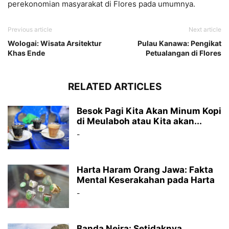
perekonomian masyarakat di Flores pada umumnya.
Previous article
Next article
Wologai: Wisata Arsitektur
Pulau Kanawa: Pengikat
Khas Ende
Petualangan di Flores
RELATED ARTICLES
Besok Pagi Kita Akan Minum Kopi
di Meulaboh atau Kita akan...
-
Harta Haram Orang Jawa: Fakta
Mental Keserakahan pada Harta
-
Banda Neira: Setidaknya