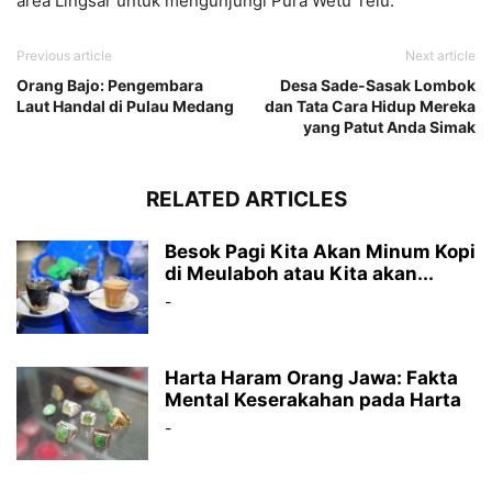
area Lingsar untuk mengunjungi Pura Wetu Telu.
Previous article
Next article
Orang Bajo: Pengembara
Desa Sade-Sasak Lombok
Laut Handal di Pulau Medang
dan Tata Cara Hidup Mereka
yang Patut Anda Simak
RELATED ARTICLES
Besok Pagi Kita Akan Minum Kopi
di Meulaboh atau Kita akan...
-
Harta Haram Orang Jawa: Fakta
Mental Keserakahan pada Harta
-