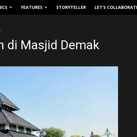
ICS
FEATURES
STORYTELLER
LET’S COLLABORAT
k
n di Masjid Demak