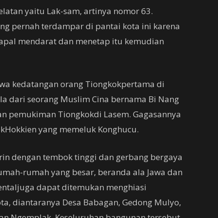
elatan yaitu Lak-sam, artinya nomor 63.
ng pernah terdampar di pantai kota ini karena
kapal mendarat dan menetap itu kemudian
hwa kedatangan orang Tiongkokpertama di
a dari seorang Muslim Cina bernama Bi Nang
n pemukiman Tiongkokdi Lasem. Gagasannya
kokHokkien yang memeluk Konghucu.
rin dengan tembok tinggi dan gerbang bergaya
 rumah-rumah yang besar, beranda ala Jawa dan
ientaljuga dapat ditemukan menghiasi
ota, diantaranya Desa Babagan, Gedong Mulyo,
dan Ngemplak. Keseluruhan bangunan tersebut