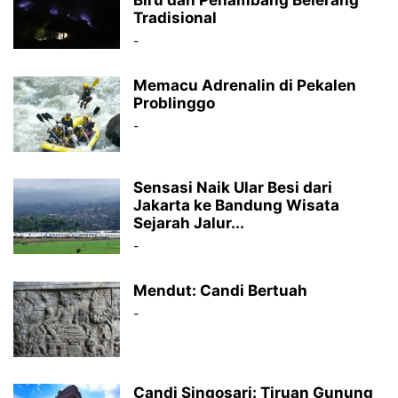
Biru dan Penambang Belerang
Tradisional
-
Memacu Adrenalin di Pekalen
Problinggo
-
Sensasi Naik Ular Besi dari
Jakarta ke Bandung Wisata
Sejarah Jalur...
-
Mendut: Candi Bertuah
-
Candi Singosari: Tiruan Gunung