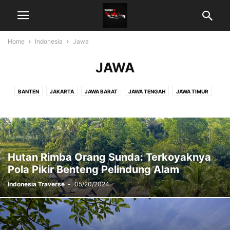
Home
Indonesia
Jawa
JAWA
BANTEN
JAKARTA
JAWA BARAT
JAWA TENGAH
JAWA TIMUR
YOGYAKARTA
Hutan Rimba Orang Sunda: Terkoyaknya
Pola Pikir Benteng Pelindung Alam
Indonesia Traverse
-
05/20/2024