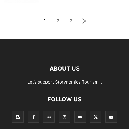
1
2
3
ABOUT US
Let’s support Storynomics Tourism...
FOLLOW US