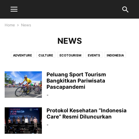
Home
News
NEWS
ADVENTURE
CULTURE
ECOTOURISM
EVENTS
INDONESIA
NATURE
NEWS
PHOTOSTORY
REVIEWS
SENSORY
SPORT TOURISM
STORYTELLER
URBAN
Peluang Sport Tourism
Bangkitkan Pariwisata
Pascapandemi
-
Protokol Kesehatan “Indonesia
Care” Resmi Diluncurkan
-