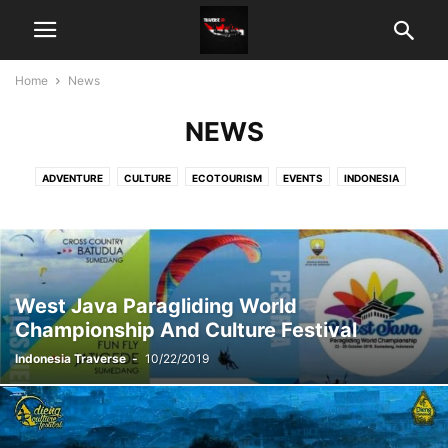
Home
News
NEWS
ADVENTURE
CULTURE
ECOTOURISM
EVENTS
INDONESIA
NATURE
NEWS
PHOTOSTORY
REVIEWS
SENSORY
SPORT TOURISM
STORYTELLER
URBAN
West Java Paragliding World
Championship And Culture Festival
Indonesia Traverse
-
10/22/2019