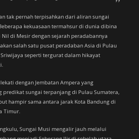
 tak pernah terpisahkan dari aliran sungai
Beberapa kekuasaan termahsur di dunia dibina
ai Nil di Mesir dengan sejarah peradabannya
kan salah satu pusat peradaban Asia di Pulau
Sriwijaya seperti tergurat dalam hikayat
i.
ilekati dengan Jembatan Ampera yang
 predikat sungai terpanjang di Pulau Sumatera,
sebut hampir sama antara jarak Kota Bandung di
a Timur.
ngkulu, Sungai Musi mengalir jauh melalui
ang menjadi Seberang Ilir di sebelah utara