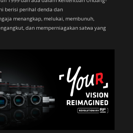
hun 1999 dan ada dalam kententuan Undang-
i berisi perihal denda dan
ngaja menangkap, melukai, membunuh,
engangkut, dan memperniagakan satwa yang