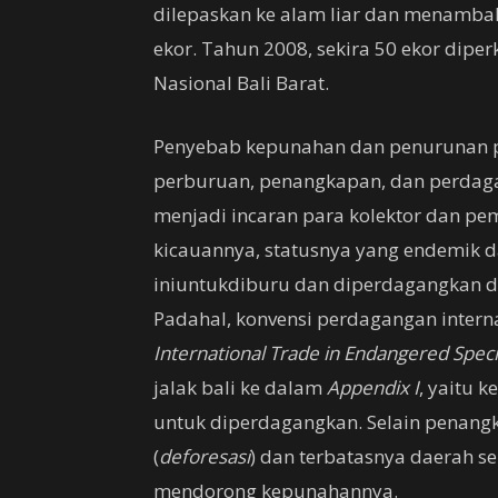
dilepaskan ke alam liar dan menambah
ekor. Tahun 2008, sekira 50 ekor dip
Nasional Bali Barat.
Penyebab kepunahan dan penurunan pop
perburuan, penangkapan, dan perdagan
menjadi incaran para kolektor dan pem
kicauannya, statusnya yang endemik d
iniuntukdiburu dan diperdagangkan d
Padahal, konvensi perdagangan internas
International Trade in Endangered Speci
jalak bali ke dalam
Appendix I
, yaitu 
untuk diperdagangkan. Selain penangk
(
deforesasi
) dan terbatasnya daerah s
mendorong kepunahannya.